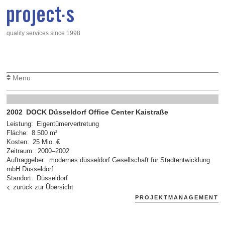
Direkt zum Inhalt
quality services since 1998
Menu
2002
DOCK Düsseldorf Office Center Kaistraße
Leistung
Eigentümervertretung
Fläche
8.500 m²
Kosten
25 Mio. €
Zeitraum
2000
–
2002
Auftraggeber
modernes düsseldorf Gesellschaft für Stadtentwicklung
mbH Düsseldorf
Standort
Düsseldorf
zurück zur Übersicht
PROJEKTMANAGEMENT