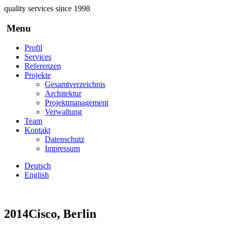
Direkt zum Inhalt
quality services since 1998
Menu
Profil
Services
Referenzen
Projekte
Gesamtverzeichnis
Architektur
Projektmanagement
Verwaltung
Team
Kontakt
Datenschutz
Impressum
Deutsch
English
2014
Cisco, Berlin