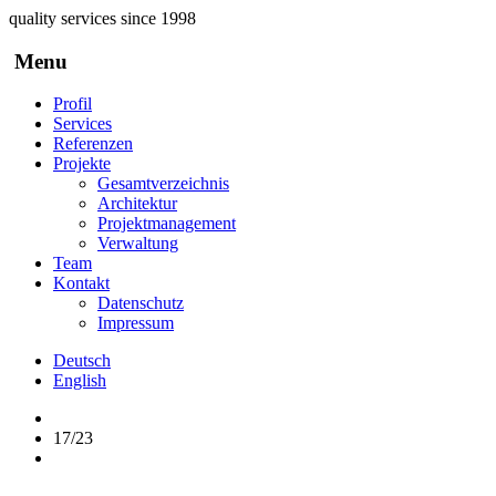
Direkt zum Inhalt
quality services since 1998
Menu
Profil
Services
Referenzen
Projekte
Gesamtverzeichnis
Architektur
Projektmanagement
Verwaltung
Team
Kontakt
Datenschutz
Impressum
Deutsch
English
17/23