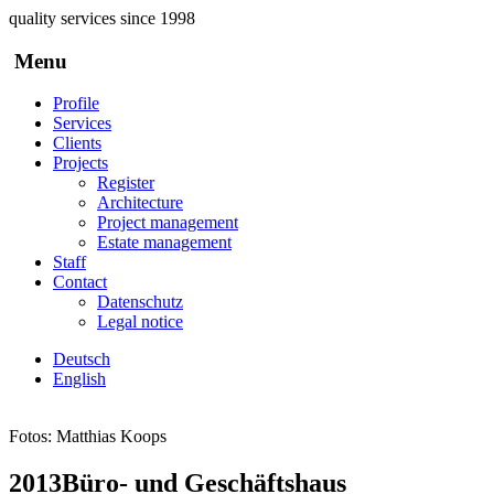
Skip to main content
quality services since 1998
Menu
Profile
Services
Clients
Projects
Register
Architecture
Project management
Estate management
Staff
Contact
Datenschutz
Legal notice
Deutsch
English
Fotos: Matthias Koops
2013
Büro- und Geschäftshaus