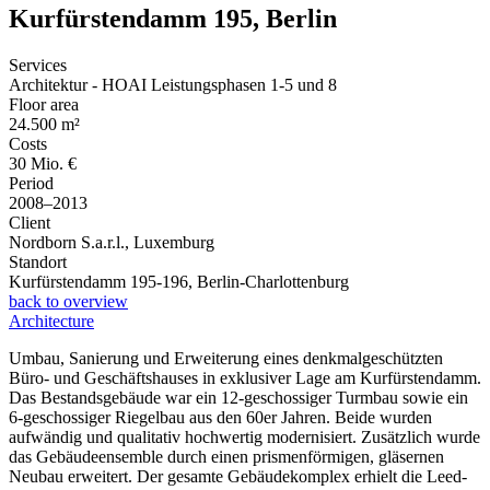
Kurfürstendamm 195, Berlin
Services
Architektur - HOAI Leistungsphasen 1-5 und 8
Floor area
24.500 m²
Costs
30 Mio. €
Period
2008
–
2013
Client
Nordborn S.a.r.l., Luxemburg
Standort
Kurfürstendamm 195-196
,
Berlin-Charlottenburg
back to overview
Architecture
Umbau, Sanierung und Erweiterung eines denkmalgeschützten
Büro- und Geschäftshauses in exklusiver Lage am Kurfürstendamm.
Das Bestandsgebäude war ein 12-geschossiger Turmbau sowie ein
6-geschossiger Riegelbau aus den 60er Jahren. Beide wurden
aufwändig und qualitativ hochwertig modernisiert. Zusätzlich wurde
das Gebäudeensemble durch einen prismenförmigen, gläsernen
Neubau erweitert. Der gesamte Gebäudekomplex erhielt die Leed-